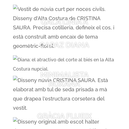
GALA LÍNIA A
CAPAZ DIANA
MINIMALISTA
ROXANA
GRÀCIA FLUEIX