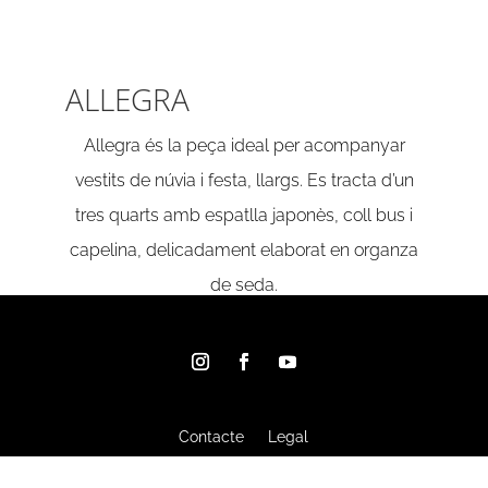
ALLEGRA
Allegra és la peça ideal per acompanyar
vestits de núvia i festa, llargs. Es tracta d’un
tres quarts amb espatlla japonès, coll bus i
capelina, delicadament elaborat en organza
de seda.
Contacte
Legal