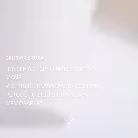
CRISTINA SAURA
"DISSENYO I CREO AMB LES MEVES
MANS
VESTITS DE NÚVIA D'ALTA COSTURA
PERQUÈ TU SIGUIS UNA NÚVIA
MEMORABLE"