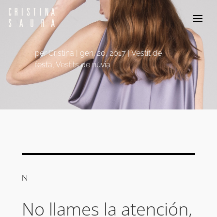
per
Cristina
gen. 20, 2017
Vestit de
festa
,
Vestits de núvia
N
No llames la atención,