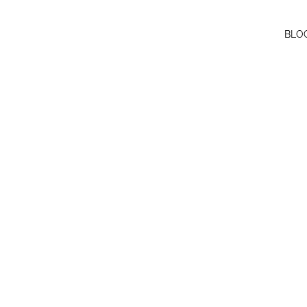
BRIDAL
EVENING DRESSES
SHOP
CRISTINA SAURA
BLO