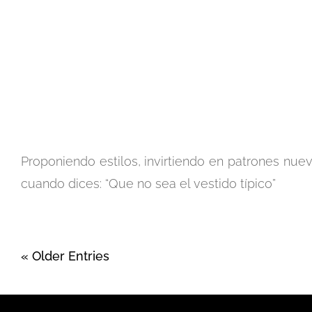
Proponiendo estilos, invirtiendo en patrones nu
cuando dices: “Que no sea el vestido típico”
« Older Entries