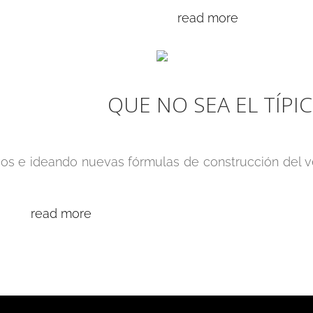
read more
QUE NO SEA EL TÍPI
evos e ideando nuevas fórmulas de construcción del v
read more