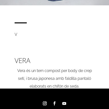
V
VERA
Vera és un tern compost per body de crep
setí, i brusa japonesa amb faldilla pantaló
elaborats en chifón de seda.