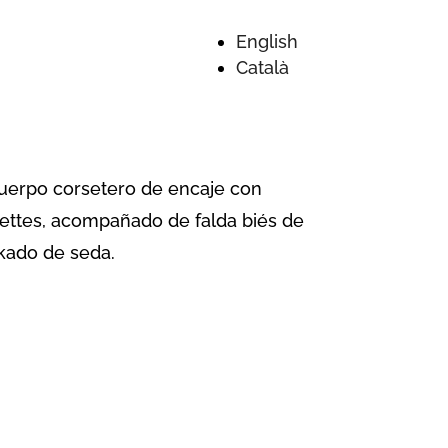
English
Català
TRAME
uerpo corsetero de encaje con
llettes, acompañado de falda biés de
kado de seda.