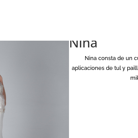
A
ALTA COSTURA
PROCESO CREATIVO
MARCA
ENCUÉN
N
Nina
Nina consta de un c
aplicaciones de tul y pai
mi