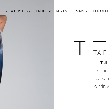
A
ALTA COSTURA
PROCESO CREATIVO
MARCA
ENCUÉN
T
TAIF
Taif
distin
versat
o miniv